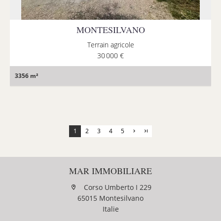
MONTESILVANO
Terrain agricole
30 000 €
3356 m²
1
2
3
4
5
MAR IMMOBILIARE
Corso Umberto I 229
65015 Montesilvano
Italie