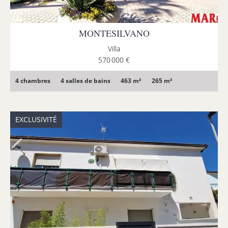
MONTESILVANO
Villa
570 000 €
4 chambres
4 salles de bains
463 m²
265 m²
EXCLUSIVITÉ