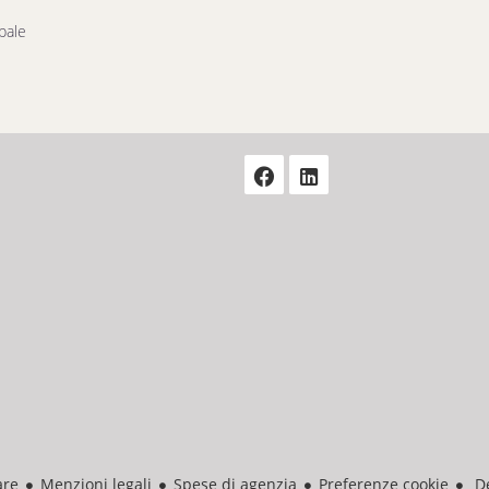
pale
are
Menzioni legali
Spese di agenzia
Preferenze cookie
De