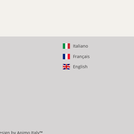
Italiano
Français
English
sign by
Apimo Italy™