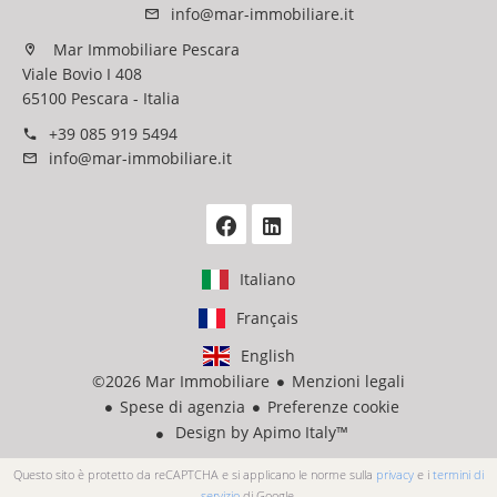
info@mar-immobiliare.it
Mar Immobiliare Pescara
Viale Bovio I 408
65100 Pescara - Italia
+39 085 919 5494
info@mar-immobiliare.it
Italiano
Français
English
©2026 Mar Immobiliare
Menzioni legali
Spese di agenzia
Preferenze cookie
Design by
Apimo Italy™
Questo sito è protetto da reCAPTCHA e si applicano le norme sulla
privacy
e i
termini di
servizio
di Google.