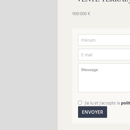
900 000 €
J’ai lu et j'accepte la
poli
ENVOYER