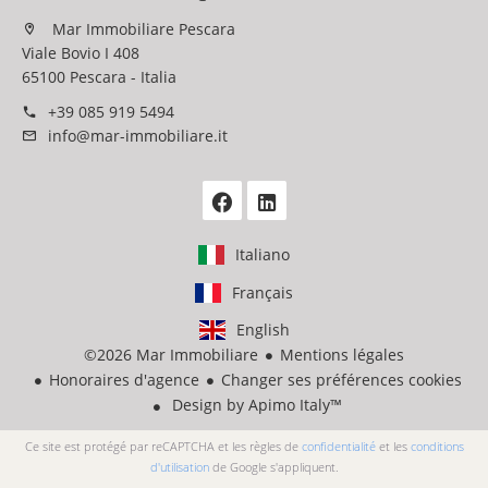
Mar Immobiliare Pescara
Viale Bovio I 408
65100 Pescara - Italia
+39 085 919 5494
info@mar-immobiliare.it
Italiano
Français
English
©2026 Mar Immobiliare
Mentions légales
Honoraires d'agence
Changer ses préférences cookies
Design by
Apimo Italy™
Ce site est protégé par reCAPTCHA et les règles de
confidentialité
et les
conditions
d'utilisation
de Google s'appliquent.