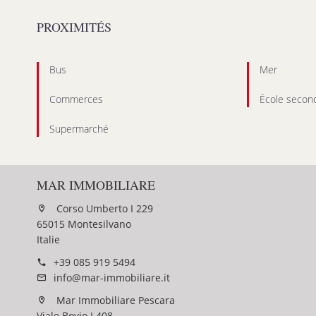
PROXIMITÉS
Bus
Mer
Commerces
École second
Supermarché
MAR IMMOBILIARE
Corso Umberto I 229
65015 Montesilvano
Italie
+39 085 919 5494
info@mar-immobiliare.it
Mar Immobiliare Pescara
Viale Bovio I 408