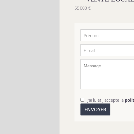
55 000 €
J’ai lu et j'accepte la
poli
ENVOYER