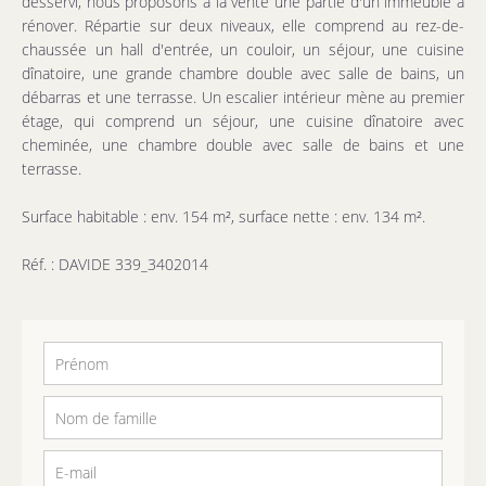
desservi, nous proposons à la vente une partie d'un immeuble à
rénover. Répartie sur deux niveaux, elle comprend au rez-de-
chaussée un hall d'entrée, un couloir, un séjour, une cuisine
dînatoire, une grande chambre double avec salle de bains, un
débarras et une terrasse. Un escalier intérieur mène au premier
étage, qui comprend un séjour, une cuisine dînatoire avec
cheminée, une chambre double avec salle de bains et une
terrasse.
Surface habitable : env. 154 m², surface nette : env. 134 m².
Réf. : DAVIDE 339_3402014