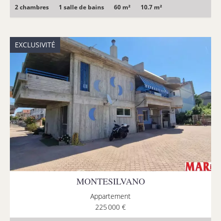
2 chambres
1 salle de bains
60 m²
10.7 m²
EXCLUSIVITÉ
MONTESILVANO
Appartement
225 000 €