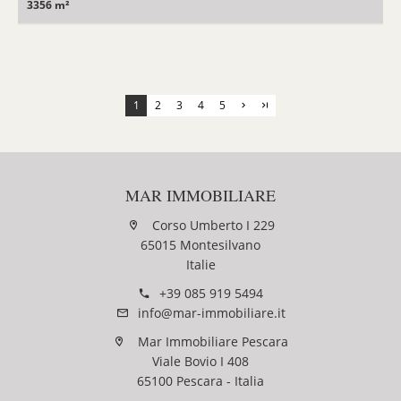
3356 m²
1
2
3
4
5
MAR IMMOBILIARE
Corso Umberto I 229
65015 Montesilvano
Italie
+39 085 919 5494
info@mar-immobiliare.it
Mar Immobiliare Pescara
Viale Bovio I 408
65100 Pescara - Italia