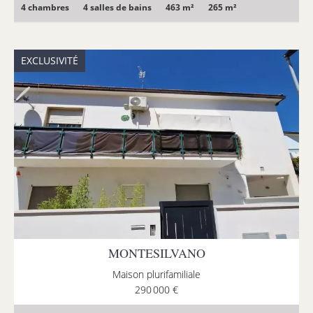
4 chambres
4 salles de bains
463 m²
265 m²
EXCLUSIVITÉ
MONTESILVANO
Maison plurifamiliale
290 000 €