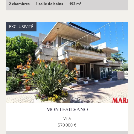
2 chambres
1 salle de bains
193 m²
EXCLUSIVITÉ
MONTESILVANO
Villa
570 000 €