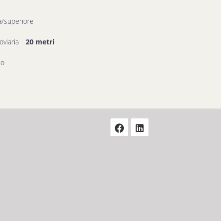
a/superiore
oviaria
20 metri
to