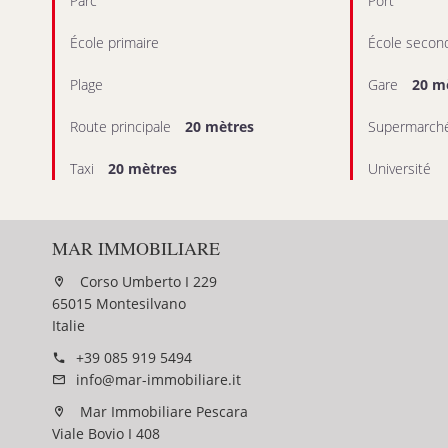
Parc
Port
École primaire
École second
Plage
Gare
20 m
Route principale
20 mètres
Supermarch
Taxi
20 mètres
Université
MAR IMMOBILIARE
Corso Umberto I 229
65015 Montesilvano
Italie
+39 085 919 5494
info@mar-immobiliare.it
Mar Immobiliare Pescara
Viale Bovio I 408