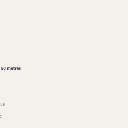
50 mètres
que
c